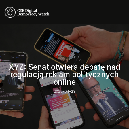
XYZ: Senat otwiera debatę nad
regulacją reklam politycznych
online
2026-04-23