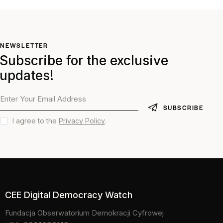
NEWSLETTER
Subscribe for the exclusive
updates!
SUBSCRIBE
I agree to the
Privacy Policy
.
CEE Digital Democracy Watch
Fundacja Obserwatorium Demokracji Cyfrowej