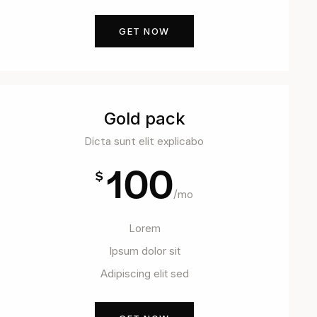
GET NOW
Gold pack
Dicta sunt elit explicabo
100
$
/mo
Lorem
Ipsum dolor sit
Adipiscing elit sed