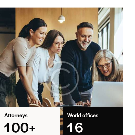
Attorneys
World offices
1
0
0
+
1
6