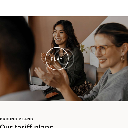
PLAY
PRICING PLANS
Our tariff plans