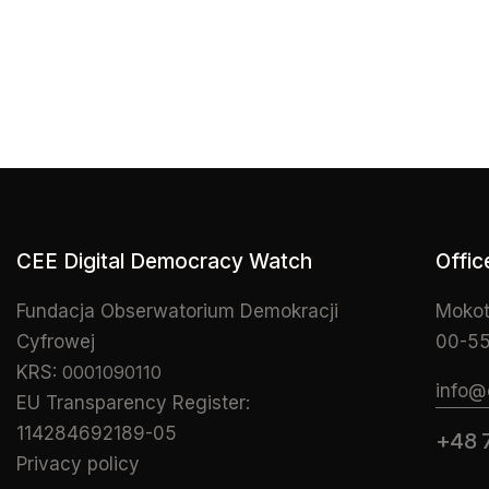
CEE Digital Democracy Watch
Offic
Fundacja Obserwatorium Demokracji
Mokot
Cyfrowej
00-55
KRS:
0001090110
info@
EU Transparency Register:
114284692189-05
+48 
Privacy policy