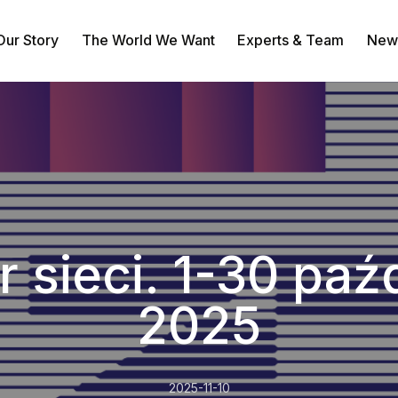
Our Story
The World We Want
Experts & Team
News
The World We Want
Experts & Team
News & Stories
 sieci. 1-30 paź
2025
2025-11-10