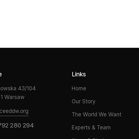
e
Links
owska 43/104
Home
1 Warsaw
Our Story
ceeddw.org
The World We Want
792 280 294
Experts & Team